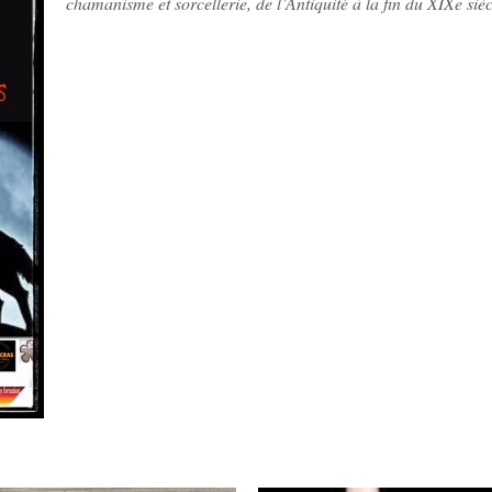
chamanisme et sorcellerie, de l’Antiquité à la fin du XIXe sièc