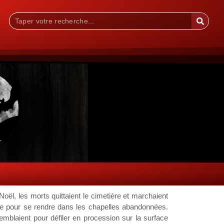
 Noël, les morts quittaient le cimetière et marchaient
e pour se rendre dans les chapelles abandonnées.
mblaient pour défiler en procession sur la surface