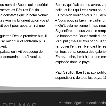
r du nom de Boutin qui possédait
Boutin, qui était un peu avare, voy
 encore les Pâtures Boutin.
pelle, et il dit qu’il était venu po
 constatait que le bétail venait
– Combien voulez-vous ? lui dem
urs voisins lui dirent qu’on voyait
– Vous pouvez bien me bailler u
t point pour appartenir à une
– Qu’à cela ne tienne ! mais nous
Sigonnière, et nous vous le remp
tter. Dès la première nuit, il
Le bonhomme Boutin sortit du châ
se mit à fuir et l’entraîna plus
qu’il put ; mais le trou par où il é
uvrit.
retrouver l’entrée. Pendant le rest
 palais, où il vit beaucoup de
en tous sens, creusa des galeries
lui demanda ce qu’il voulait.
En revanche, il mit à jour une car
exploitée dans le pays.
Paul Sébillot, [Les] travaux publi
superstitions de tous les pays, 
Mentions légales et confidential