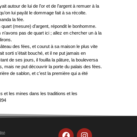
ait autour de lui de l’or et de l’argent à remuer à la
ur qu’on lui payât le dommage fait à sa récolte.
anda la fée.
n quart (mesure) d’argent, répondit le bonhomme.
 n’avons pas de quart ici ; allez en chercher un à la
lirons.
teau des fées, et courut à sa maison le plus vite
tait sorti s’était bouché, et il ne put jamais en
ant de ses jours, il fouilla la pâture, la bouleversa
, mais ne put découvrir la porte du palais des fées.
rière de sablon, et c’est la première qui a été
cs et les mines dans les traditions et les
1894
ité