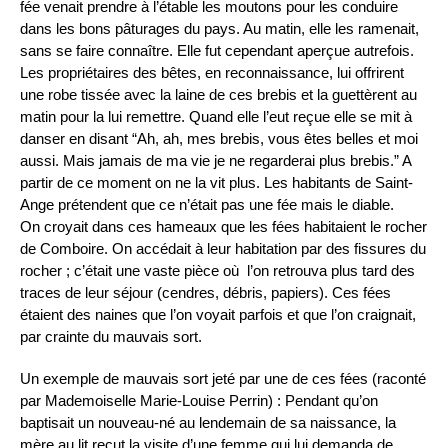
fée venait prendre à l’étable les moutons pour les conduire
dans les bons pâturages du pays. Au matin, elle les ramenait,
sans se faire connaître. Elle fut cependant aperçue autrefois.
Les propriétaires des bêtes, en reconnaissance, lui offrirent
une robe tissée avec la laine de ces brebis et la guettèrent au
matin pour la lui remettre. Quand elle l’eut reçue elle se mit à
danser en disant “Ah, ah, mes brebis, vous êtes belles et moi
aussi. Mais jamais de ma vie je ne regarderai plus brebis.” A
partir de ce moment on ne la vit plus. Les habitants de Saint-
Ange prétendent que ce n’était pas une fée mais le diable.
On croyait dans ces hameaux que les fées habitaient le rocher
de Comboire. On accédait à leur habitation par des fissures du
rocher ; c’était une vaste pièce où l’on retrouva plus tard des
traces de leur séjour (cendres, débris, papiers). Ces fées
étaient des naines que l’on voyait parfois et que l’on craignait,
par crainte du mauvais sort.
Un exemple de mauvais sort jeté par une de ces fées (raconté
par Mademoiselle Marie-Louise Perrin) : Pendant qu’on
baptisait un nouveau-né au lendemain de sa naissance, la
mère au lit reçut la visite d’une femme qui lui demanda de