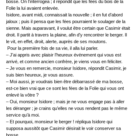
bosse. On l’interrogea ; il répondit que les fées du bois de la
Folie la lui avaient enlevée.
Isidore, avant midi, connaissait la nouvelle ; il en fut d’abord
jaloux ; puis il pensa que les fées pourraient le soulager de la
sienne. Mais auparavant, il voulut être certain que Casimir était
droit. Il partit à travers la plaine, afin d’y rencontrer le berger. Il
le vit, en effet, droit, alerte, auprès de ses moutons.
Pour la première fois de sa vie, il alla lui parler.
– J’ai appris avec plaisir l’heureux événement qui vous est
arrivé, et comme ancien confrère, je viens vous en féliciter.
– Je vous en remercie, monsieur Isidore, répondit Casimir, je
suis bien heureux, je vous assure.
– Moi aussi, je voudrais bien être débarrassé de ma bosse,
est-ce bien vrai que ce sont les fées de la Folie qui vous ont
enlevé la vôtre ?
– Oui, monsieur Isidore ; mais je ne vous engage pas à aller
les déranger ; je crains qu’elles ne vous rendent pas le même
service qu’à moi.
– Et pourquoi, monsieur le berger ! répliqua Isidore qui
supposa aussitôt que Casimir désirait le voir conserver sa
bosse.