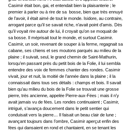
Casimir était bon, gai, et entendait bien la plaisanterie ; le
premier à parler ou à rire de sa bosse, bien que très ennuyé
de l’avoir, il était aimé de tout le monde. Isidore, au contraire,
arrogant parce qu’il se savait riche, n’avait point d’amis. Dès
qu’il voyait rire autour de lui, il croyait qu’on se moquait de
sa bosse. Il méprisait tout le monde, et surtout Casimir.
Casimir, un soir, revenant de souper à la ferme, regagnait sa
cabane, ses chiens et ses moutons parqués au milieu de la
plaine ; il suivait, seul, le grand chemin de Saint-Mathurin,
lorsqu’en passant près du petit bois de la Folie, il lui sembla
entendre des voix de femmes chanter des rondes. Casimir
vivait, jour et nuit, la moitié de l’année dans la plaine ; il la
connaissait dans tous ses détails : champs et bois. Il savait
bien qu’au milieu du bois de la Folie se trouvait une grosse
pierre, très ancienne, appelée Pierre-aux-Fées ; mais il n’y
avait jamais vu de fées. Les rondes continuaient ; Casimir,
intrigué, s’avança doucement dans le petit sentier qui
conduisait vers la pierre… Il faisait un beau clair de lune ;
avançant toujours dans l’ombre, Casimir aperçut enfin des
fées qui dansaient en rond et chantaient, en se tenant les