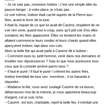
– Je ne sais pas, monsieur Isidore ; c’est une simple idée du
pauvre berger ; à votre place, je n’irais pas.
Le soir même, Isidore était caché auprès de la Pierre-aux-
fées, avant le lever de la lune.
Il était là, inquiet de ce que lui avait dit Casimir, impatient de ne
voir rien venir, quand tout à coup, sans qu’il pût voir d’où elles
sortaient, les fées apparurent. Elles se tenaient les mains et
allaient commencer leurs rondes et leurs chants quand elles
aperçurent Isidore, tapi dans son coin.
Alors la belle fée qui avait parlé à Casimir dit à Isidore :
– Comment oses-tu, petit homme, venir dans nos domaines et
troubler nos réjouissances ? Sais-tu que nous punissons tous
ceux que la curiosité amène parmi nous ?
– Il faut le punir ! Il faut le punir ! crièrent les autres fées.
Isidore tremblait de tous ses membres ; il se hasarda à
répondre :
– Madame la fée, vous avez soulagé Casimir de sa bosse,
débarrassez-moi de la mienne, je vous apporterai beaucoup
d’argent, car je suis riche.
– Casimir est bon, charitable, reprit la belle fée, il méritait une