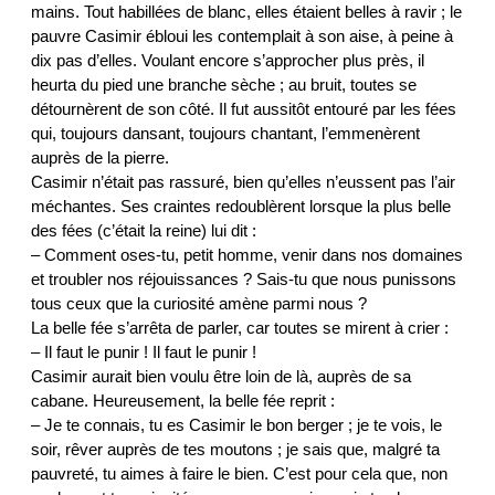
mains. Tout habillées de blanc, elles étaient belles à ravir ; le
pauvre Casimir ébloui les contemplait à son aise, à peine à
dix pas d’elles. Voulant encore s’approcher plus près, il
heurta du pied une branche sèche ; au bruit, toutes se
détournèrent de son côté. Il fut aussitôt entouré par les fées
qui, toujours dansant, toujours chantant, l’emmenèrent
auprès de la pierre.
Casimir n’était pas rassuré, bien qu’elles n’eussent pas l’air
méchantes. Ses craintes redoublèrent lorsque la plus belle
des fées (c’était la reine) lui dit :
– Comment oses-tu, petit homme, venir dans nos domaines
et troubler nos réjouissances ? Sais-tu que nous punissons
tous ceux que la curiosité amène parmi nous ?
La belle fée s’arrêta de parler, car toutes se mirent à crier :
– Il faut le punir ! Il faut le punir !
Casimir aurait bien voulu être loin de là, auprès de sa
cabane. Heureusement, la belle fée reprit :
– Je te connais, tu es Casimir le bon berger ; je te vois, le
soir, rêver auprès de tes moutons ; je sais que, malgré ta
pauvreté, tu aimes à faire le bien. C’est pour cela que, non