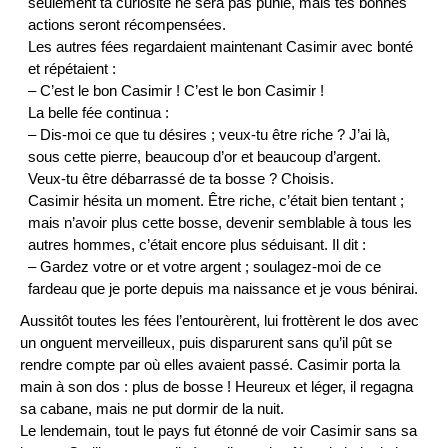
seulement ta curiosité ne sera pas punie, mais tes bonnes
actions seront récompensées.
Les autres fées regardaient maintenant Casimir avec bonté
et répétaient :
– C’est le bon Casimir ! C’est le bon Casimir !
La belle fée continua :
– Dis-moi ce que tu désires ; veux-tu être riche ? J’ai là,
sous cette pierre, beaucoup d’or et beaucoup d’argent.
Veux-tu être débarrassé de ta bosse ? Choisis.
Casimir hésita un moment. Être riche, c’était bien tentant ;
mais n’avoir plus cette bosse, devenir semblable à tous les
autres hommes, c’était encore plus séduisant. Il dit :
– Gardez votre or et votre argent ; soulagez-moi de ce
fardeau que je porte depuis ma naissance et je vous bénirai.
Aussitôt toutes les fées l’entourèrent, lui frottèrent le dos avec
un onguent merveilleux, puis disparurent sans qu’il pût se
rendre compte par où elles avaient passé. Casimir porta la
main à son dos : plus de bosse ! Heureux et léger, il regagna
sa cabane, mais ne put dormir de la nuit.
Le lendemain, tout le pays fut étonné de voir Casimir sans sa