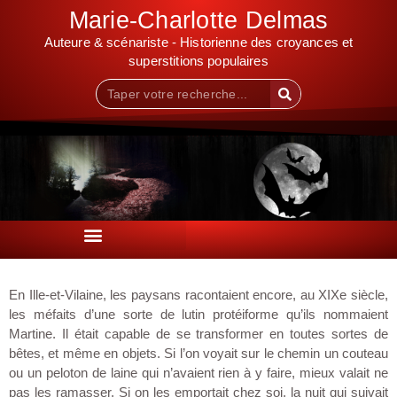
Marie-Charlotte Delmas
Auteure & scénariste - Historienne des croyances et
superstitions populaires
En Ille-et-Vilaine, les paysans racontaient encore, au XIXe siècle,
les méfaits d’une sorte de lutin protéiforme qu’ils nommaient
Martine. Il était capable de se transformer en toutes sortes de
bêtes, et même en objets. Si l’on voyait sur le chemin un couteau
ou un peloton de laine qui n’avaient rien à y faire, mieux valait ne
pas les ramasser. Si on les emportait chez soi, la nuit qui suivait