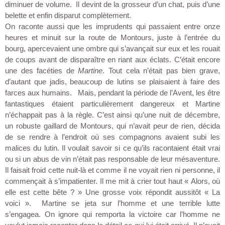
diminuer de volume. Il devint de la grosseur d’un chat, puis d’une
belette et enfin disparut complètement.
On raconte aussi que les imprudents qui passaient entre onze
heures et minuit sur la route de Montours, juste à l’entrée du
bourg, apercevaient une ombre qui s’avançait sur eux et les rouait
de coups avant de disparaître en riant aux éclats. C’était encore
une des facéties de
Martine
. Tout cela n’était pas bien grave,
d’autant que jadis, beaucoup de lutins se plaisaient à faire des
farces aux humains. Mais, pendant la période de l’Avent, les être
fantastiques étaient particulièrement dangereux et Martine
n’échappait pas à la règle. C’est ainsi qu’une nuit de décembre,
un robuste gaillard de Montours, qui n’avait peur de rien, décida
de se rendre à l’endroit où ses compagnons avaient subi les
malices du lutin. Il voulait savoir si ce qu’ils racontaient était vrai
ou si un abus de vin n’était pas responsable de leur mésaventure.
Il faisait froid cette nuit-là et comme il ne voyait rien ni personne, il
commençait à s’impatienter. Il me mit à crier tout haut « Alors, où
elle est cette bête ? » Une grosse voix répondit aussitôt « La
voici ». Martine se jeta sur l’homme et une terrible lutte
s’engagea. On ignore qui remporta la victoire car l’homme ne