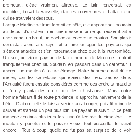
promettait d’être vraiment affreuse. Le lutin renversait les
meubles, brisait la vaisselle, ôtait les couvertures et battait ceux
qui se trouvaient dessous.
Lorsque Martine se transformait en bête, elle apparaissait soudain
au détour d’un chemin en une masse informe qui ressemblait à
une vache, un bœuf, un cochon ou encore un mouton. Son plaisir
consistait alors à effrayer et à faire enrager les paysans qui
s’étaient attardés et s’en retournaient chez eux à la nuit tombée.
Un soir, un vieux paysan de la commune de Montours rentrait
tranquillement chez lui. Soudain, en passant dans un carrefour, il
aperçut un mouton à l’allure étrange. Notre homme aurait dû se
méfier, car les carrefours qui étaient des lieux sacrés dans
l’Antiquité furent ensuite considérés comme des endroits maudits
et l’on y planta des croix pour les christianiser. Mais, notre
homme faisant fi de toute prudence, s’approcha naïvement de la
bête. D’abord, elle le laissa venir sans bouger, puis fit mine de
sauver et s’arrêta un peu plus loin. Le paysan la suivit. Et ce petit
manège continua plusieurs fois jusqu’à l’entrée du cimetière. Le
mouton y pénétra et le pauvre vieux, tout essoufflé, le suivit
encore. Tout à coup, quelle ne fut pas sa surprise de le voir