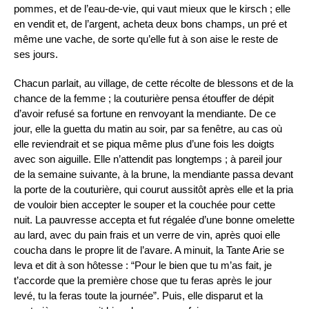
pommes, et de l’eau-de-vie, qui vaut mieux que le kirsch ; elle
en vendit et, de l’argent, acheta deux bons champs, un pré et
même une vache, de sorte qu’elle fut à son aise le reste de
ses jours.
Chacun parlait, au village, de cette récolte de blessons et de la
chance de la femme ; la couturière pensa étouffer de dépit
d’avoir refusé sa fortune en renvoyant la mendiante. De ce
jour, elle la guetta du matin au soir, par sa fenêtre, au cas où
elle reviendrait et se piqua même plus d’une fois les doigts
avec son aiguille. Elle n’attendit pas longtemps ; à pareil jour
de la semaine suivante, à la brune, la mendiante passa devant
la porte de la couturière, qui courut aussitôt après elle et la pria
de vouloir bien accepter le souper et la couchée pour cette
nuit. La pauvresse accepta et fut régalée d’une bonne omelette
au lard, avec du pain frais et un verre de vin, après quoi elle
coucha dans le propre lit de l’avare. A minuit, la Tante Arie se
leva et dit à son hôtesse : “Pour le bien que tu m’as fait, je
t’accorde que la première chose que tu feras après le jour
levé, tu la feras toute la journée”. Puis, elle disparut et la