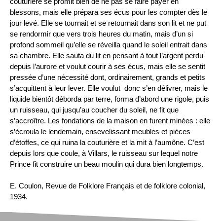
couturière se promit bien de ne pas se faire payer en
blessons, mais elle prépara ses écus pour les compter dès le
jour levé. Elle se tournait et se retournait dans son lit et ne put
se rendormir que vers trois heures du matin, mais d’un si
profond sommeil qu’elle se réveilla quand le soleil entrait dans
sa chambre. Elle sauta du lit en pensant à tout l’argent perdu
depuis l’aurore et voulut courir à ses écus, mais elle se sentit
pressée d’une nécessité dont, ordinairement, grands et petits
s’acquittent à leur lever. Elle voulut donc s’en délivrer, mais le
liquide bientôt déborda par terre, forma d’abord une rigole, puis
un ruisseau, qui jusqu’au coucher du soleil, ne fit que
s’accroître. Les fondations de la maison en furent minées : elle
s’écroula le lendemain, ensevelissant meubles et pièces
d’étoffes, ce qui ruina la couturière et la mit à l’aumône. C’est
depuis lors que coule, à Villars, le ruisseau sur lequel notre
Prince fit construire un beau moulin qui dura bien longtemps.
E. Coulon, Revue de Folklore Français et de folklore colonial,
1934.