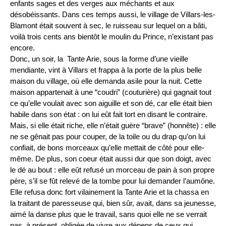
enfants sages et des verges aux méchants et aux
désobéissants. Dans ces temps aussi, le village de Villars-les-
Blamont était souvent à sec, le ruisseau sur lequel on a bâti,
voilà trois cents ans bientôt le moulin du Prince, n’existant pas
encore.
Donc, un soir, la Tante Arie, sous la forme d’une vieille
mendiante, vint à Villars et frappa à la porte de la plus belle
maison du village, où elle demanda asile pour la nuit. Cette
maison appartenait à une “coudri” (couturière) qui gagnait tout
ce qu’elle voulait avec son aiguille et son dé, car elle était bien
habile dans son état : on lui eût fait tort en disant le contraire.
Mais, si elle était riche, elle n’était guère “brave” (honnête) : elle
ne se gênait pas pour couper, de la toile ou du drap qu’on lui
confiait, de bons morceaux qu’elle mettait de côté pour elle-
même. De plus, son coeur était aussi dur que son doigt, avec
le dé au bout : elle eût refusé un morceau de pain à son propre
père, s’il se fût relevé de la tombe pour lui demander l’aumône.
Elle refusa donc fort vilainement la Tante Arie et la chassa en
la traitant de paresseuse qui, bien sûr, avait, dans sa jeunesse,
aimé la danse plus que le travail, sans quoi elle ne se verrait
pas, à présent, obligée de vivre aux dépens de ceux qui