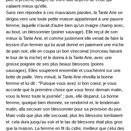
valaient mieux qu’elle.
Sans rien répondre à ces mauvaises paroles, la Tante Arie se
dirigea vers une toute petite maison appartenant à une pauvre
femme, laquelle n’avait d’autre bien qu’un maigre champ avec,
au bout, un
blessonnier
(poirier sauvage). Elle reçut de son
mieux la Tante Arie, et comme justement elle venait de faire la
lessive d’un fermier qui lui avait donné en paiement une miche
de pain noir, elle en coupa un bon
virecoinat
(morceau faisant
le tour de la miche) et le donna à la Tante Arie, avec une
grosse poignée de ses plus beaux
blessons
(poires
sauvages). Elles soupèrent ensemble et couchèrent sur une
botte de paille. Vers minuit, la Tante Arie réveilla la bonne
femme et lui dit : “Puisque vous avez si bon coeur, je vous
accorde que la première chose que vous ferez demain matin,
vous la ferez toute la journée” ; puis, elle disparut. La bonne
femme, quoique bien étonnée, se rendormit et, le lendemain
matin, alla secouer son blessonnier pour sa provision du jour.
Mais voilà que plus elle secouait, plus les blessons tombaient
et cela dura jusqu’au soir et le tas de blessons était plus gros
que la maison. La femme en fit du cidre, meilleur que celui des