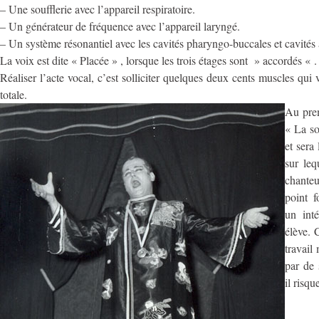
– Une soufflerie avec l’appareil respiratoire.
– Un générateur de fréquence avec l’appareil laryngé.
– Un système résonantiel avec les cavités pharyngo-buccales et cavités
La voix est dite « Placée » , lorsque les trois étages sont » accordés « .
Réaliser l’acte vocal, c’est solliciter quelques deux cents muscles qui 
totale.
Au prem
« La so
et sera 
sur leq
chanteu
point f
un inté
élève. 
travail
par de 
il risqu