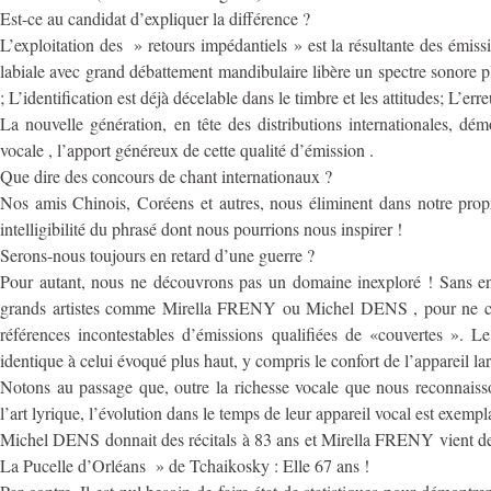
Est-ce au candidat d’expliquer la différence ?
L’exploitation des » retours impédantiels » est la résultante des émis
labiale avec grand débattement mandibulaire libère un spectre sonore 
; L’identification est déjà décelable dans le timbre et les attitudes; L’erre
La nouvelle génération, en tête des distributions internationales, d
vocale , l’apport généreux de cette qualité d’émission .
Que dire des concours de chant internationaux ?
Nos amis Chinois, Coréens et autres, nous éliminent dans notre prop
intelligibilité du phrasé dont nous pourrions nous inspirer !
Serons-nous toujours en retard d’une guerre ?
Pour autant, nous ne découvrons pas un domaine inexploré ! Sans en
grands artistes comme Mirella FRENY ou Michel DENS , pour ne cit
références incontestables d’émissions qualifiées de «couvertes ». L
identique à celui évoqué plus haut, y compris le confort de l’appareil la
Notons au passage que, outre la richesse vocale que nous reconnaiss
l’art lyrique, l’évolution dans le temps de leur appareil vocal est exempl
Michel DENS donnait des récitals à 83 ans et Mirella FRENY vient de
La Pucelle d’Orléans » de Tchaikosky : Elle 67 ans !