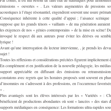
Par contre, Il est nul besoin de faire état de statistiques pour démontre
émissions « ouvertes « . Les valeurs augmentées de pressions sous
acoustiques à l’étage résonantiel, engendrent souvent une usure prématu
Conséquence inhérente à cette qualité d’appui ; l’aisance scénique 
suppose que les grands ténors « vaillants » de ma génération auraient 
les exigences de nos « génies contemporains » de la mise en scène! De s
invoqué le respect dû aux auteurs pour éviter les dérives ou semble
lyrique !
Avant qu’une interrogation du lecteur intervienne, , je prends les de
sujet !
Toutes les réflexions et considérations précitées figurent implicitement
En complément et en justification de la nouvelle pédagogie, les médias
support appréciable en diffusant des émissions ou retransmission
constatons avec regrets que les horaires proposés sont souvent en pha
d’insomnies ou s’adressent à des professions, en l’occurrence favorisée
« .
Plus avantagés sont les élèves intéressés par les « Variétés » : 
bénéficient de productions abondantes où sont « lancées » des stars 
supports médiatiques en conséquence: Les formations ultra-rapides so