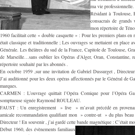
ma vie professionnelle.
Résidant à Toulouse, E
consacrais de grands 
mon répertoire de Téno
1960 facilitait cette « double casquette » : Pour les premiers plans en 
était classique et traditionnelle ; Les ouvrages se mettaient en place
Générale. Les théâtres du sud de la France, Capitole de Toulouse, G
de Marseille…sans oublier les Opéras d’Alger, Oran, Constantine, r
répertoire souhaité par les abonnés .
En octobre 1959 ,sur une invitation de Gabriel Dussurget , Directeur
J’ai auditionné pour les deux opéras affectionnés par le Général de Ga
marques.
CARMEN : L’ouvrage quittait l’Opéra Comique pour l’Opéra Gar
somptueuse signée Raymond ROULEAU.
FAUST : Un enregistrement » live » m’avait précédé en provena
amicale recommandation qualifiant mon » contre-ut » du plus beau 
Directeur ! En souvenir , j’ai gardé cette bande magnétique : C’était 
Début 1960, des évènements familiaux