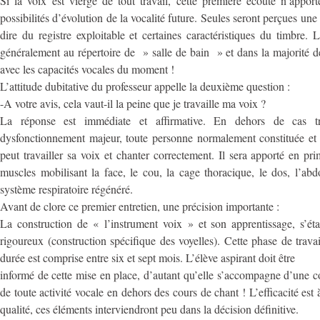
Si la voix est vierge de tout travail, cette première écoute n’appor
possibilités d’évolution de la vocalité future. Seules seront perçues une 
dire du registre exploitable et certaines caractéristiques du timbre. 
généralement au répertoire de » salle de bain » et dans la majorité d
avec les capacités vocales du moment !
L’attitude dubitative du professeur appelle la deuxième question :
-A votre avis, cela vaut-il la peine que je travaille ma voix ?
La réponse est immédiate et affirmative. En dehors de cas t
dysfonctionnement majeur, toute personne normalement constituée et 
peut travailler sa voix et chanter correctement. Il sera apporté en pri
muscles mobilisant la face, le cou, la cage thoracique, le dos, l’a
système respiratoire régénéré.
Avant de clore ce premier entretien, une précision importante :
La construction de « l’instrument voix » et son apprentissage, s’éta
rigoureux (construction spécifique des voyelles). Cette phase de travai
durée est comprise entre six et sept mois. L’élève aspirant doit être
informé de cette mise en place, d’autant qu’elle s’accompagne d’une co
de toute activité vocale en dehors des cours de chant ! L’efficacité est 
qualité, ces éléments interviendront peu dans la décision définitive.