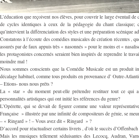
L’éducation que reçoivent nos élèves, pour couvrir le large éventail de 
de cycles identiques à ceux de la pédagogie du chant classique; 
qu’intervient la différenciation des styles et une préparation scénique a
Constatons à l’écoute des comédies musicales de création récentes , que
assurés par de faux appuis très « nasonnés » pour le moins et « nasali
les protagonistes concernés seraient bien inspirés de reprendre le travail
moindre mal !
Nous sommes conscients que la Comédie Musicale est un produit imp
décalage habituel, comme tous produits en provenance d’ Outre-Atlant
– Etions- nous nous prêts ?
La « star » du moment peut-elle prétendre restituer tout ce qui a 
personnalités artistiques qui ont initié les références du genre?
L’Opérette, qui se devait de figurer comme une valeur représentati
Française » illustrée par une infinité de compositeurs de génie, se meu
– « Ringard » ! – Vous avez dit « Ringard » ?
D’accord pour réactualiser certains livrets , d’où le succès d’Offenbach 
Mais les musiques tellement séduisantes des Lecocq, Audran, Varne