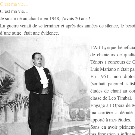
C’est ma vie…
C’est ma vie…
Je suis « né au chant » en 1948, j’avais 20 ans !
La guerre venait de se terminer et après des années de silence, le bes
d’une autre, était une évidence.
L’Art Lyrique bénéficia
de chanteurs de qualité
Ténors ( concours de 
Luis Mariano n’était pas
En 1951, mon diplôm
(souhait paternel sati
études de chant au co
classe de Léo Timbal.
Engagé à l’Opéra de Mo
ma carrière a débuté 
apporté à mes études.
Sans en avoir pleineme
ma formation a influen